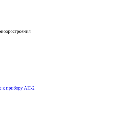
риборостроения
 к прибору АН-2