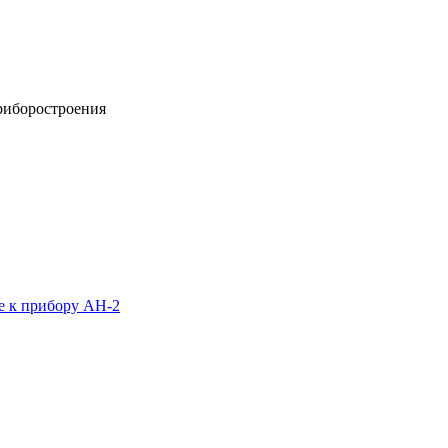
риборостроения
 к прибору АН-2